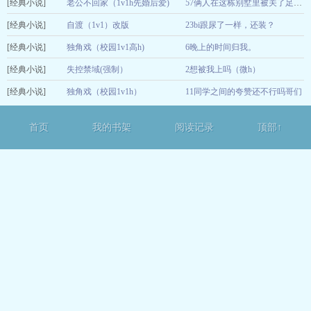
[经典小说]
老公不回家（1v1h先婚后爱)
12-14
57俩人在这栋别墅里被关了足足有五天了
[经典小说]
自渡（1v1）改版
23bi跟尿了一样，还装？
12-14
[经典小说]
独角戏（校园1v1高h)
6晚上的时间归我。
12-13
[经典小说]
失控禁域(强制）
2想被我上吗（微h）
12-13
[经典小说]
独角戏（校园1v1h）
11同学之间的夸赞还不行吗哥们
12-13
12-12
首页
我的书架
阅读记录
顶部↑