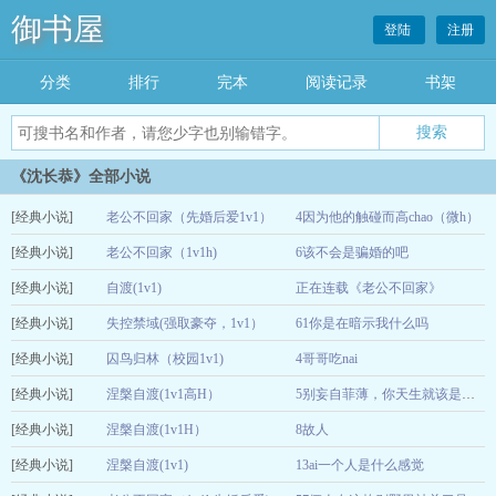
御书屋
登陆
注册
分类
排行
完本
阅读记录
书架
《沈长恭》全部小说
[经典小说]
老公不回家（先婚后爱1v1）
4因为他的触碰而高chao（微h）
[经典小说]
老公不回家（1v1h)
6该不会是骗婚的吧
04-26
[经典小说]
自渡(1v1)
正在连载《老公不回家》
12-16
[经典小说]
失控禁域(强取豪夺，1v1）
61你是在暗示我什么吗
12-16
[经典小说]
囚鸟归林（校园1v1)
4哥哥吃nai
12-15
[经典小说]
涅槃自渡(1v1高H）
12-15
5别妄自菲薄，你天生就该是人上人
[经典小说]
涅槃自渡(1v1H）
8故人
12-14
[经典小说]
涅槃自渡(1v1)
13ai一个人是什么感觉
12-14