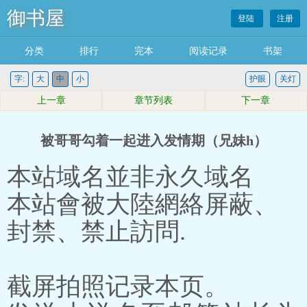
御书屋
登陆
注册
分类
排行
完本
阅读记录
书架
字:
大
中
小
护眼
关灯
上一章
章节列表
下一章
被哥哥勾着一起进入发情期（兄妹h）
本站域名並非永久域名
本站會被大陸網絡屏蔽、
封禁、禁止訪問.
截屏拍照记录本页。