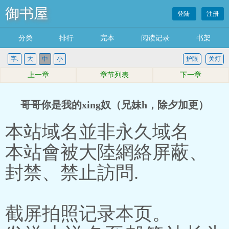
御书屋
登陆
注册
分类
排行
完本
阅读记录
书架
字:
大
中
小
护眼
关灯
上一章
章节列表
下一章
哥哥你是我的xing奴（兄妹h，除夕加更）
本站域名並非永久域名
本站會被大陸網絡屏蔽、
封禁、禁止訪問.
截屏拍照记录本页。