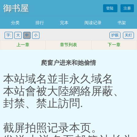
御书屋
登陆
注册
分类
排行
完本
阅读记录
书架
字:
大
中
小
护眼
关灯
上一章
章节列表
下一章
爬窗户进来和她偷情
本站域名並非永久域名
本站會被大陸網絡屏蔽、
封禁、禁止訪問.
截屏拍照记录本页。