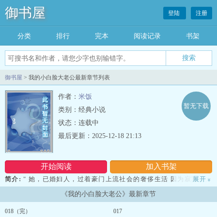
御书屋
登陆
注册
分类
排行
完本
阅读记录
书架
御书屋
> 我的小白脸大老公最新章节列表
作者：
米饭
暂无下载
类别：经典小说
状态：连载中
最后更新：2025-12-18 21:13
开始阅读
加入书架
简介:
" 她，已婚妇人，过着豪门上流社会的奢侈生活 因为寂寞，上
展开
»
了一趟牛郎店，然…… “女人，我要当小白脸！” 有钱可以随处砸，
《我的小白脸大老公》最新章节
但，貌似，她没包过小白脸 因为刺激，她，决定包了他…… 诙谐
版.....
018（完）
017