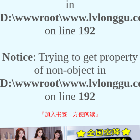
in
D:\wwwroot\www.lvlonggu.co
on line
192
Notice
: Trying to get property
of non-object in
D:\wwwroot\www.lvlonggu.co
on line
192
『加入书签，方便阅读』