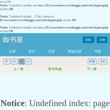
no txt file
Notice
: Undefined variable: newdata in
D:\wwwroot\www.lvlonggu.com\web\chapter.php
on line
148
Notice
: Undefined variable: _17mb_content in
D:\wwwroot\www.lvlonggu.com\web\chapter.php
on line
149
Notice
: Undefined variable: newdata in
D:\wwwroot\www.lvlonggu.com\web\chapter.php
on line
150
御书屋
登陆
注册
分类
排行
完本
阅读记录
书架
字:
大
中
小
护眼
关灯
上一章
章节列表
下一章
Notice
: Undefined index: page