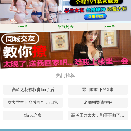
上一章
章节列表
下一章
热门推荐
高岭之花被权贵lun了后
眾目睽睽下的X事
女大学生下乡后的Yluan日常
老师别哭请摆好
炖rou合集
高考压力太大，和哥哥做了什么