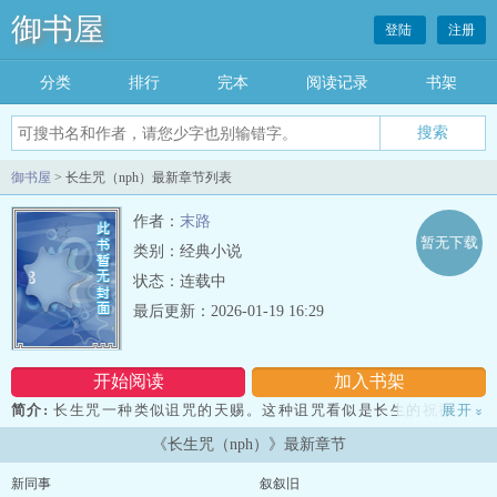
御书屋
登陆
注册
分类
排行
完本
阅读记录
书架
御书屋
> 长生咒（nph）最新章节列表
作者：
末路
暂无下载
类别：经典小说
状态：连载中
最后更新：2026-01-19 16:29
开始阅读
加入书架
简介:
长生咒一种类似诅咒的天赐。这种诅咒看似是长生的祝福，实
展开
»
际上却是一种人为刻下的天道烙印。要刻下长生咒必须，献祭家族所
《长生咒（nph）》最新章节
有的命脉换取一人长生，并且每一位都要是有大功德者，而活下去的
人，表面上看起来完好无缺，rou体和灵魂却都是残缺的，不完整的。
新同事
叙叙旧