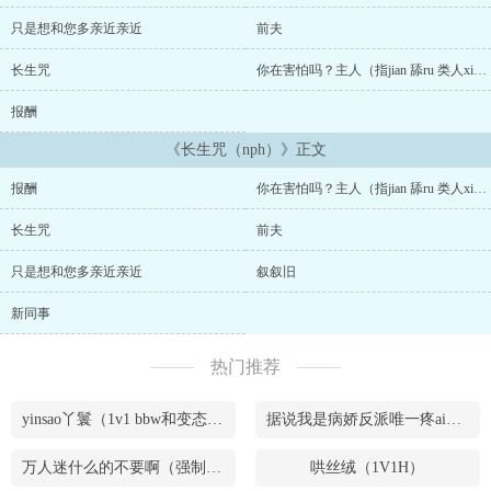
一旦被刻画下长生咒，受咒者将经历打碎根骨再重新生长出来的疼
痛，随后伴随而来的就是灵魂撕碎的疼痛，结束之后天道会抽出一魂
只是想和您多亲近亲近
前夫
一魄进行融合。直到刻画结束后受咒者，至此以后每动用一次长生咒
的符文，都将经历一次扒骨抽筋的疼痛，过度使用还会导致灵魂不
长生咒
你在害怕吗？主人（指jian 舔ru 类人xing器 宫内shejing 成节）
稳。受咒者不会生老病死，但也无法踏入lun回。当rou体极度痛苦之
时，只能将希望寄托快感，沉迷于欲海中，发出一声又一声压抑的喘
报酬
息，呢喃着痛苦的低语，很快又会被无尽的快感淹没。人物设定阮竹
《长生咒（nph）》正文
语｜求生不能求死不得的言灵师｜自毁倾向很严重，死不了活的也不
健康，病怏怏的美人。讹兔｜讹兽｜实力不详的怨灵｜死因｜挑断手
报酬
你在害怕吗？主人（指jian 舔ru 类人xing器 宫内shejing 成节）
脚筋，施以绞刑死亡。左脸处有烧伤，脖子上有绳子勒痕，两次叛主
弑主，一次杀头，另一次将脊骨抽出，目前是阮竹语的言灵。文亥｜
长生咒
前夫
阮家的守护灵｜死因｜割半块she头，弄瞎双眼，抛尸luan葬岗，野狗
啃食，可以说话，没有伤到声带，但说的不多。化璟｜恶鬼怨灵｜死
只是想和您多亲近亲近
叙叙旧
因｜在22岁那年，遭家人欺骗，后脑头骨几乎碎裂，随后在意识模糊
的时候，被家人绑上石头，沉湖而死。珀真｜恶鬼怨灵｜死因｜生前
新同事
因自闭症，惨遭校园霸凌，好不容易克服考上大学之后，在19岁高考
那年，被父亲家暴致死后分尸。和煦｜亡魂｜死因｜生前是容貌极好
热门推荐
的明星，最在意的就是自己的脸，在一次活动中被黑粉泼浓硫酸，右
脸几乎融化，露出白骨，亲眼感受自己毁容后自杀。避雷.1.本文不适
合全部洁处党。2.女主有很严重的自毁倾向，但是就是死不了。3.本
yinsao丫鬟（1v1 bbw和变态腹黑男）
据说我是病娇反派唯一疼ai的妹妹（兄妹骨）
文纯恨角色，包括女主，有角色死亡第一视角。4.不要共情代入任何
一方，这是它们的命，改不了也不会改。5.有人看就更，没人看就摆
万人迷什么的不要啊（强制NPH）
哄丝绒（1V1H）
标明:本文非女xing向作品，架空玄幻世界观，内含人外，师徒恨，母