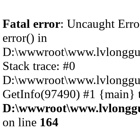
Fatal error
: Uncaught Erro
error() in
D:\wwwroot\www.lvlonggu.
Stack trace: #0
D:\wwwroot\www.lvlonggu.
GetInfo(97490) #1 {main} 
D:\wwwroot\www.lvlonggu
on line
164