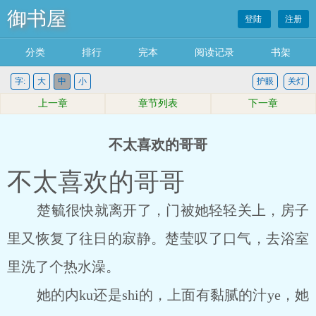
御书屋
登陆
注册
分类
排行
完本
阅读记录
书架
字:
大
中
小
护眼
关灯
上一章
章节列表
下一章
不太喜欢的哥哥
不太喜欢的哥哥
楚毓很快就离开了，门被她轻轻关上，房子
里又恢复了往日的寂静。楚莹叹了口气，去浴室
里洗了个热水澡。
她的内ku还是shi的，上面有黏腻的汁ye，她