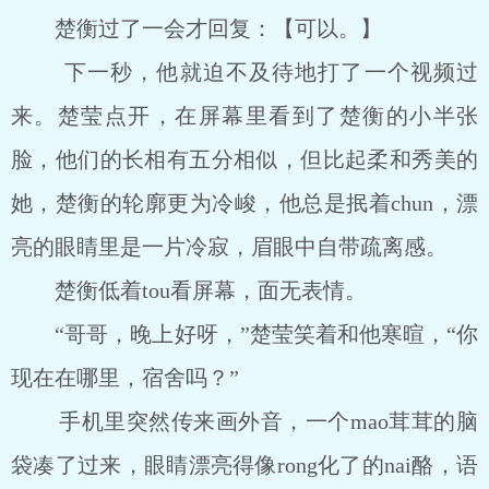
楚衡过了一会才回复：【可以。】
下一秒，他就迫不及待地打了一个视频过
来。楚莹点开，在屏幕里看到了楚衡的小半张
脸，他们的长相有五分相似，但比起柔和秀美的
她，楚衡的轮廓更为冷峻，他总是抿着chun，漂
亮的眼睛里是一片冷寂，眉眼中自带疏离感。
楚衡低着tou看屏幕，面无表情。
“哥哥，晚上好呀，”楚莹笑着和他寒暄，“你
现在在哪里，宿舍吗？”
手机里突然传来画外音，一个mao茸茸的脑
袋凑了过来，眼睛漂亮得像rong化了的nai酪，语